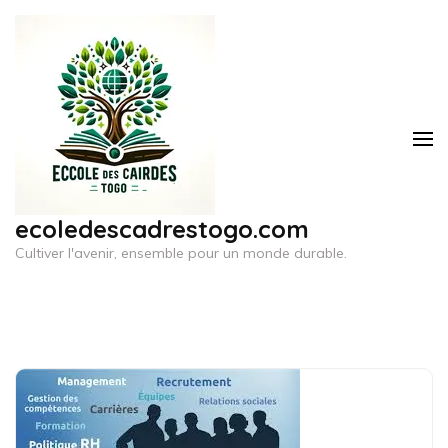
Aller
au
contenu
(Pressez
Entrée)
ecoledescadrestogo.com
Cultiver l'avenir, ensemble pour un monde durable.