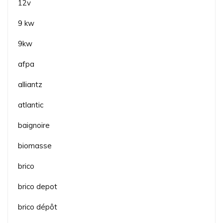
12v
9 kw
9kw
afpa
alliantz
atlantic
baignoire
biomasse
brico
brico depot
brico dépôt