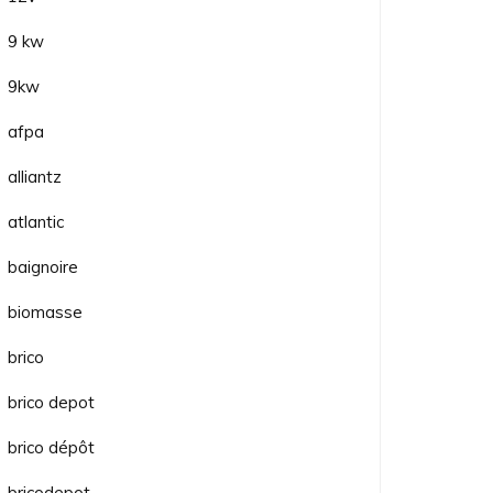
9 kw
9kw
afpa
alliantz
atlantic
baignoire
biomasse
brico
brico depot
brico dépôt
bricodepot