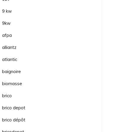
9 kw
9kw
afpa
alliantz
atlantic
baignoire
biomasse
brico
brico depot
brico dépôt
bricodepot