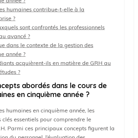
me année ?
s humaines contribue-t-elle à la
rise ?
uxquels sont confrontés les professionnels
au avancé ?
que dans le contexte de la gestion des
me année ?
diants acquièrent-ils en matière de GRH au
études ?
ncepts abordés dans le cours de
ines en cinquième année ?
ces humaines en cinquième année, les
 clés essentiels pour comprendre le
H. Parmi ces principaux concepts figurent la
ion du personnel, l’évaluation des