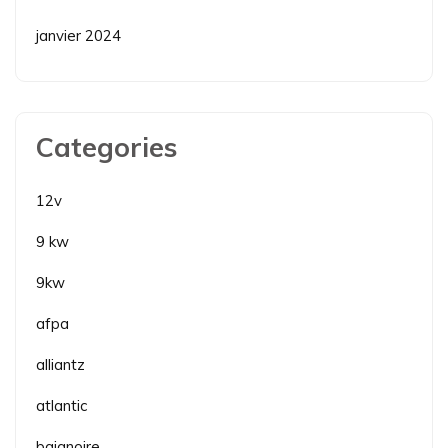
janvier 2024
Categories
12v
9 kw
9kw
afpa
alliantz
atlantic
baignoire