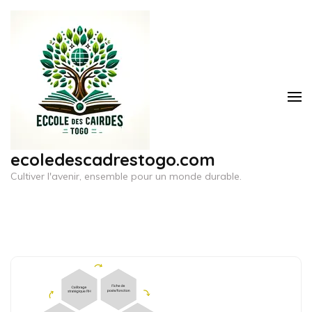
Aller
au
contenu
(Pressez
Entrée)
ecoledescadrestogo.com
Cultiver l'avenir, ensemble pour un monde durable.