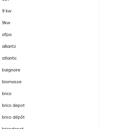
9 kw
9kw
afpa
alliantz
atlantic
baignoire
biomasse
brico
brico depot
brico dépôt
bricodepot