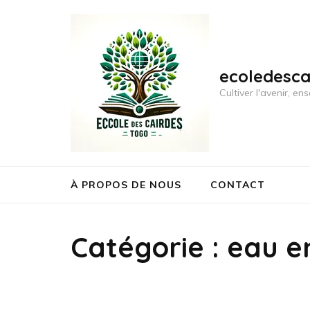
Aller
au
contenu
(Pressez
ecoledesc
Entrée)
Cultiver l'avenir, 
À PROPOS DE NOUS
CONTACT
Catégorie :
eau e