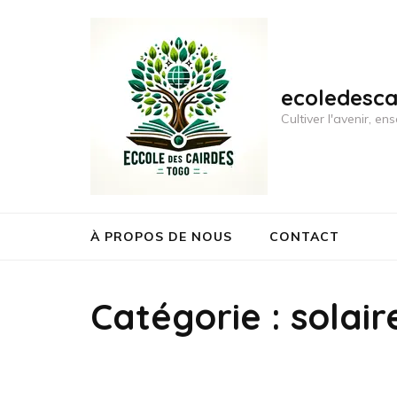
Aller
au
contenu
(Pressez
ecoledesc
Entrée)
Cultiver l'avenir, 
À PROPOS DE NOUS
CONTACT
Catégorie :
solair