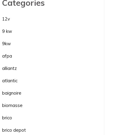
Categories
12v
9 kw
9kw
afpa
alliantz
atlantic
baignoire
biomasse
brico
brico depot