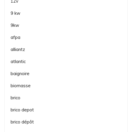
12v
9 kw
9kw
afpa
alliantz
atlantic
baignoire
biomasse
brico
brico depot
brico dépôt