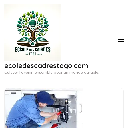
Aller
au
contenu
(Pressez
Entrée)
ecoledescadrestogo.com
Cultiver l'avenir, ensemble pour un monde durable.