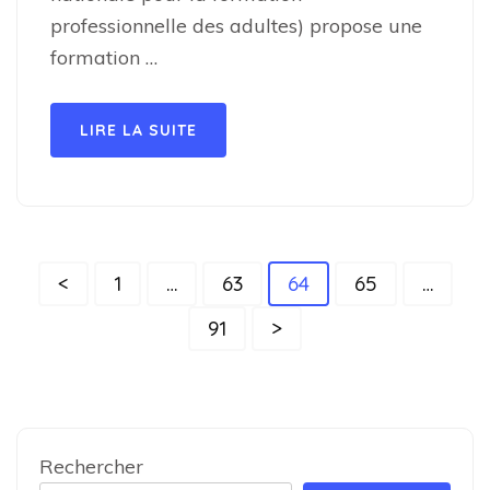
professionnelle des adultes) propose une
formation …
LIRE LA SUITE
Pagination
Page
Page
Page
Page
<
1
…
63
64
65
…
des
Page
91
>
publications
Rechercher