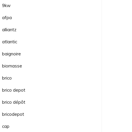
9kw
afpa
alliantz
atlantic
baignoire
biomasse
brico
brico depot
brico dépôt
bricodepot
cap