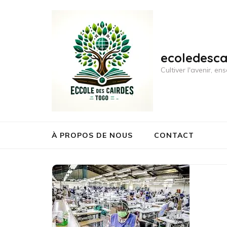
Aller
au
contenu
(Pressez
ecoledesc
Entrée)
Cultiver l'avenir, 
À PROPOS DE NOUS
CONTACT