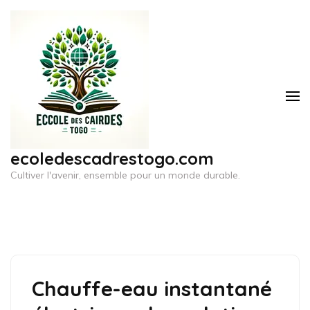
Aller
au
contenu
(Pressez
Entrée)
ecoledescadrestogo.com
Cultiver l'avenir, ensemble pour un monde durable.
Chauffe-eau instantané