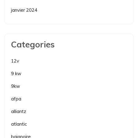
janvier 2024
Categories
12v
9 kw
9kw
afpa
alliantz
atlantic
baignoire