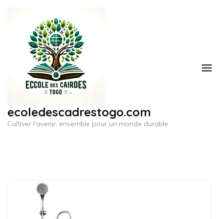
Aller
au
contenu
(Pressez
Entrée)
ecoledescadrestogo.com
Cultiver l'avenir, ensemble pour un monde durable.