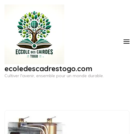
Aller
au
contenu
(Pressez
Entrée)
ecoledescadrestogo.com
Cultiver l'avenir, ensemble pour un monde durable.