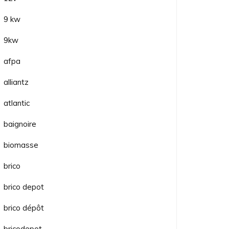
9 kw
9kw
afpa
alliantz
atlantic
baignoire
biomasse
brico
brico depot
brico dépôt
bricodepot