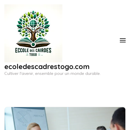
Aller
au
contenu
(Pressez
Entrée)
ecoledescadrestogo.com
Cultiver l'avenir, ensemble pour un monde durable.