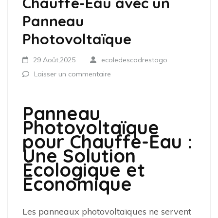
Chauffe-Eau avec un
Panneau
Photovoltaïque
29 Août,2025
ecoledescadrestogo
Laisser un commentaire
Panneau
Photovoltaïque
pour Chauffe-Eau :
Une Solution
Écologique et
Économique
Les panneaux photovoltaïques ne servent