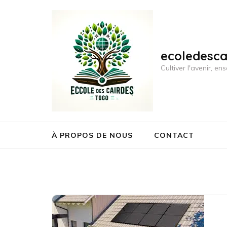
Aller
au
contenu
(Pressez
ecoledesc
Entrée)
Cultiver l'avenir, 
À PROPOS DE NOUS
CONTACT