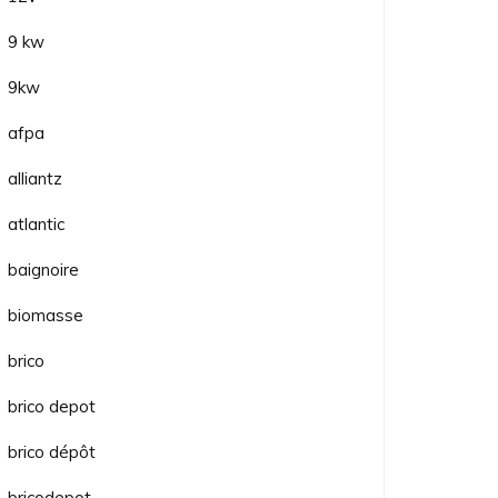
9 kw
9kw
afpa
alliantz
atlantic
baignoire
biomasse
brico
brico depot
brico dépôt
bricodepot