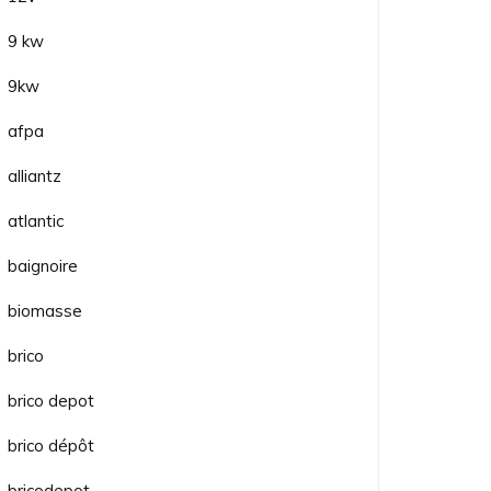
9 kw
9kw
afpa
alliantz
atlantic
baignoire
biomasse
brico
brico depot
brico dépôt
bricodepot