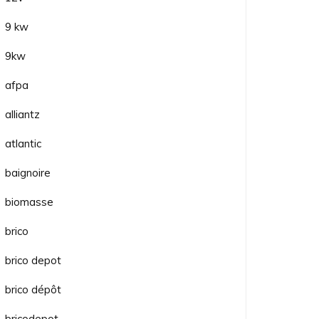
9 kw
9kw
afpa
alliantz
atlantic
baignoire
biomasse
brico
brico depot
brico dépôt
bricodepot