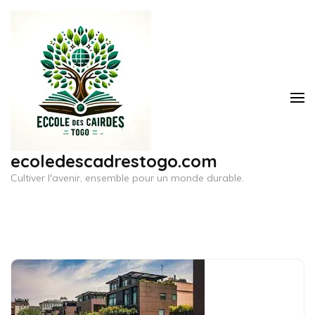
Aller
au
contenu
(Pressez
Entrée)
ecoledescadrestogo.com
Cultiver l'avenir, ensemble pour un monde durable.