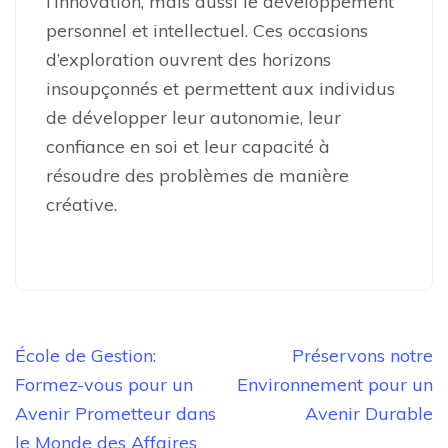
l’innovation, mais aussi le développement
personnel et intellectuel. Ces occasions
d’exploration ouvrent des horizons
insoupçonnés et permettent aux individus
de développer leur autonomie, leur
confiance en soi et leur capacité à
résoudre des problèmes de manière
créative.
Navigation
École de Gestion:
Préservons notre
de
Formez-vous pour un
Environnement pour un
l’article
Avenir Prometteur dans
Avenir Durable
le Monde des Affaires