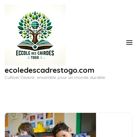
Aller
au
contenu
(Pressez
Entrée)
ecoledescadrestogo.com
Cultiver l'avenir, ensemble pour un monde durable.