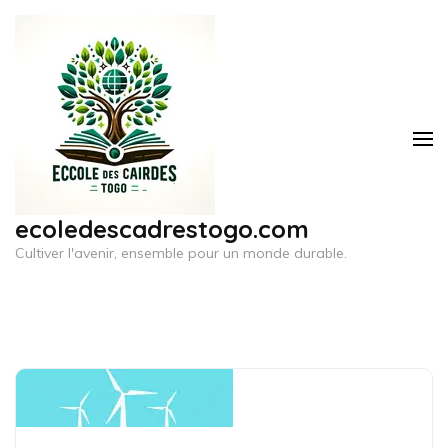
Aller
au
contenu
(Pressez
Entrée)
ecoledescadrestogo.com
Cultiver l'avenir, ensemble pour un monde durable.