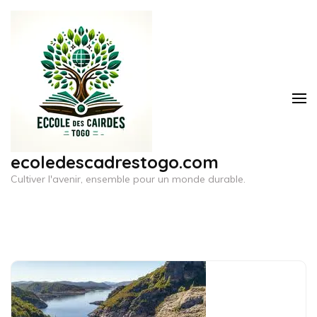
Aller
au
contenu
(Pressez
Entrée)
ecoledescadrestogo.com
Cultiver l'avenir, ensemble pour un monde durable.