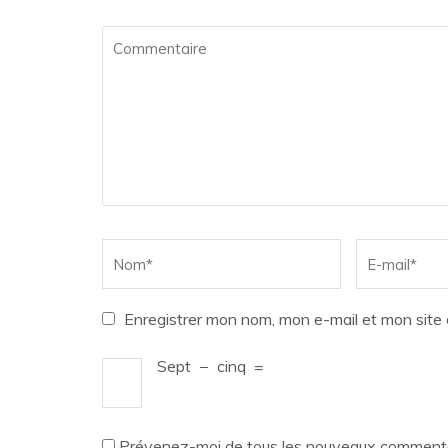
Commentaire
Name
*
Email
*
Enregistrer mon nom, mon e-mail et mon site
Sept
−
cinq
=
Prévenez-moi de tous les nouveaux commentai