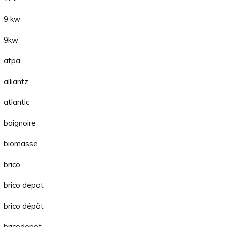
9 kw
9kw
afpa
alliantz
atlantic
baignoire
biomasse
brico
brico depot
brico dépôt
bricodepot