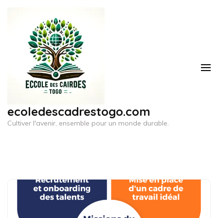
Aller
au
contenu
(Pressez
Entrée)
ecoledescadrestogo.com
Cultiver l'avenir, ensemble pour un monde durable.