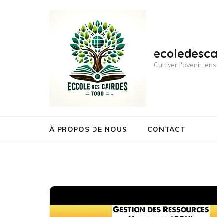
Aller
au
contenu
(Pressez
ecoledesc
Entrée)
Cultiver l'avenir, 
À PROPOS DE NOUS
CONTACT