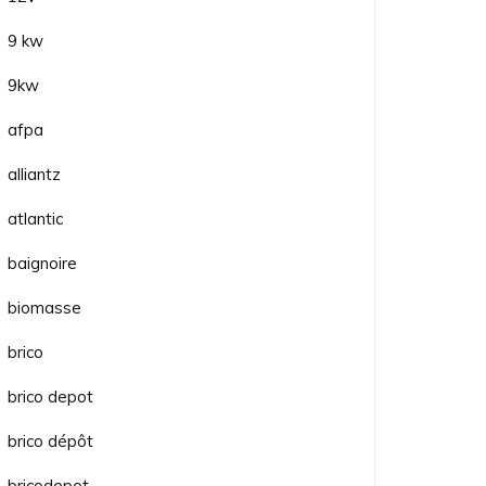
9 kw
9kw
afpa
alliantz
atlantic
baignoire
biomasse
brico
brico depot
brico dépôt
bricodepot