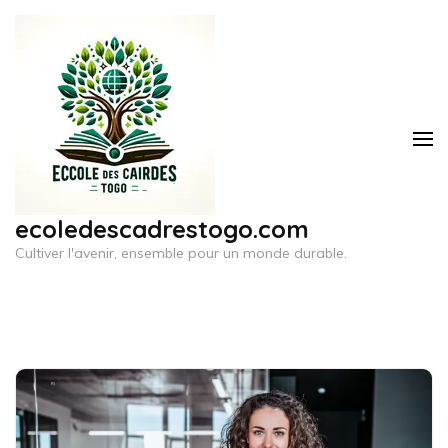
Aller
au
contenu
(Pressez
Entrée)
ecoledescadrestogo.com
Cultiver l'avenir, ensemble pour un monde durable.