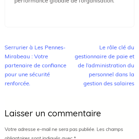
performance globale de l’organisation.
Navigation
Serrurier à Les Pennes-
Le rôle clé du
de
Mirabeau : Votre
gestionnaire de paie et
l’article
partenaire de confiance
de l’administration du
pour une sécurité
personnel dans la
renforcée.
gestion des salaires
Laisser un commentaire
Votre adresse e-mail ne sera pas publiée.
Les champs
obligatoires sont indiqués avec
*