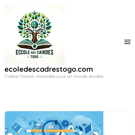
Aller
au
contenu
(Pressez
Entrée)
ecoledescadrestogo.com
Cultiver l'avenir, ensemble pour un monde durable.