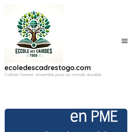
Aller
au
contenu
(Pressez
Entrée)
ecoledescadrestogo.com
Cultiver l'avenir, ensemble pour un monde durable.