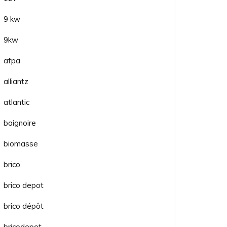
9 kw
9kw
afpa
alliantz
atlantic
baignoire
biomasse
brico
brico depot
brico dépôt
bricodepot