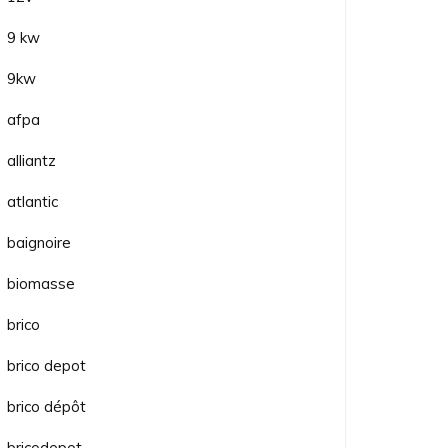
9 kw
9kw
afpa
alliantz
atlantic
baignoire
biomasse
brico
brico depot
brico dépôt
bricodepot