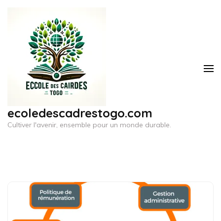
Aller
au
contenu
(Pressez
Entrée)
ecoledescadrestogo.com
Cultiver l'avenir, ensemble pour un monde durable.