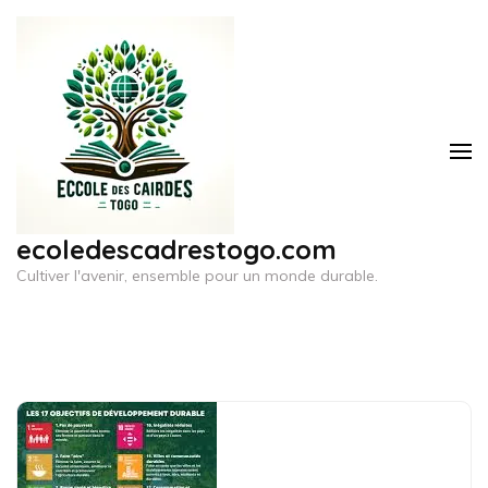
Aller
au
contenu
(Pressez
Entrée)
ecoledescadrestogo.com
Cultiver l'avenir, ensemble pour un monde durable.