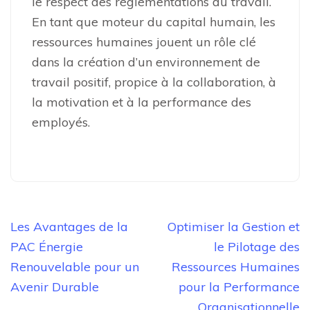
le respect des réglementations du travail.
En tant que moteur du capital humain, les
ressources humaines jouent un rôle clé
dans la création d’un environnement de
travail positif, propice à la collaboration, à
la motivation et à la performance des
employés.
Navigation
Les Avantages de la
Optimiser la Gestion et
de
PAC Énergie
le Pilotage des
l’article
Renouvelable pour un
Ressources Humaines
Avenir Durable
pour la Performance
Organisationnelle