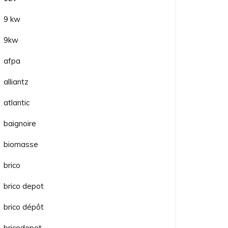
9 kw
9kw
afpa
alliantz
atlantic
baignoire
biomasse
brico
brico depot
brico dépôt
bricodepot