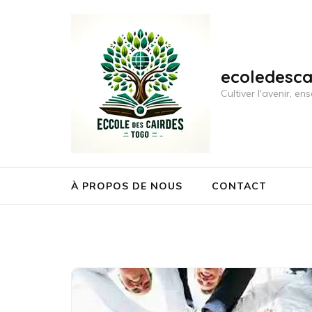
Aller
au
contenu
(Pressez
ecoledesc
Entrée)
Cultiver l'avenir, 
À PROPOS DE NOUS
CONTACT