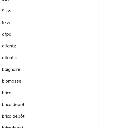
9 kw
9kw
afpa
alliantz
atlantic
baignoire
biomasse
brico
brico depot
brico dépôt
bricodepot