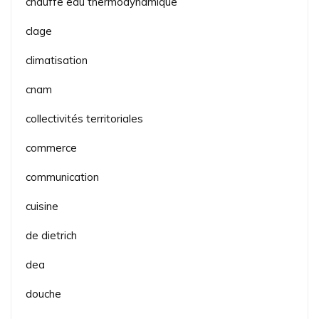
chauffe eau thermodynamique
clage
climatisation
cnam
collectivités territoriales
commerce
communication
cuisine
de dietrich
dea
douche