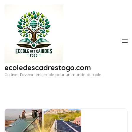
Aller
au
contenu
(Pressez
Entrée)
ecoledescadrestogo.com
Cultiver l'avenir, ensemble pour un monde durable.