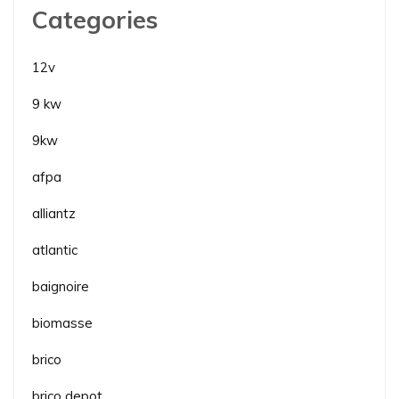
Categories
12v
9 kw
9kw
afpa
alliantz
atlantic
baignoire
biomasse
brico
brico depot