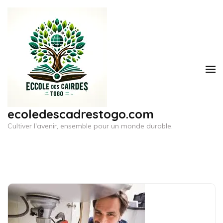
Aller
au
contenu
(Pressez
Entrée)
ecoledescadrestogo.com
Cultiver l'avenir, ensemble pour un monde durable.