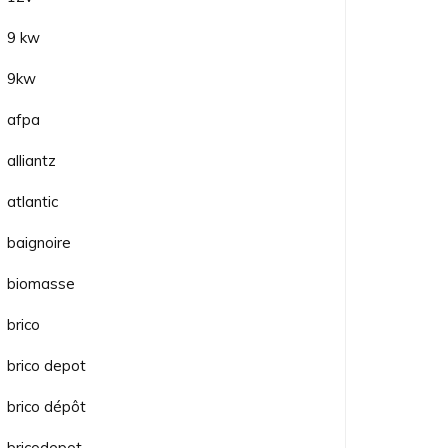
9 kw
9kw
afpa
alliantz
atlantic
baignoire
biomasse
brico
brico depot
brico dépôt
bricodepot