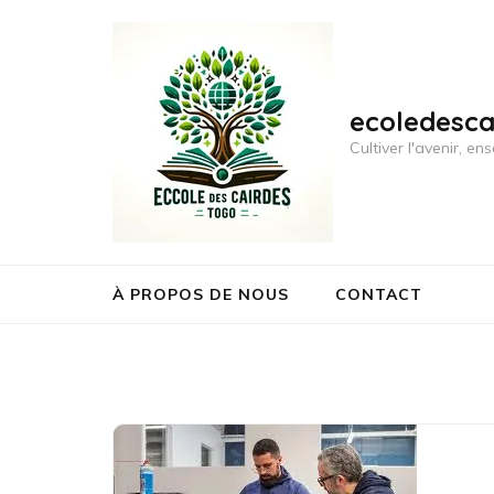
Aller
au
contenu
(Pressez
ecoledesc
Entrée)
Cultiver l'avenir, 
À PROPOS DE NOUS
CONTACT