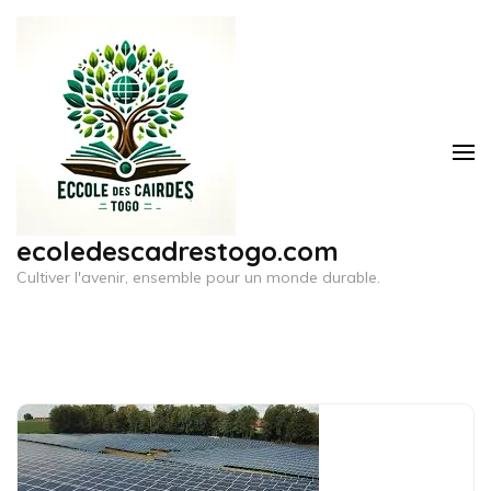
Aller
au
contenu
(Pressez
Entrée)
ecoledescadrestogo.com
Cultiver l'avenir, ensemble pour un monde durable.