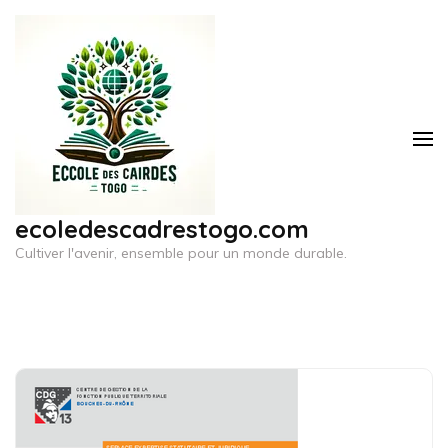
Aller
au
contenu
(Pressez
Entrée)
ecoledescadrestogo.com
Cultiver l'avenir, ensemble pour un monde durable.