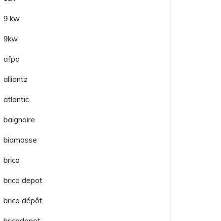
9 kw
9kw
afpa
alliantz
atlantic
baignoire
biomasse
brico
brico depot
brico dépôt
bricodepot