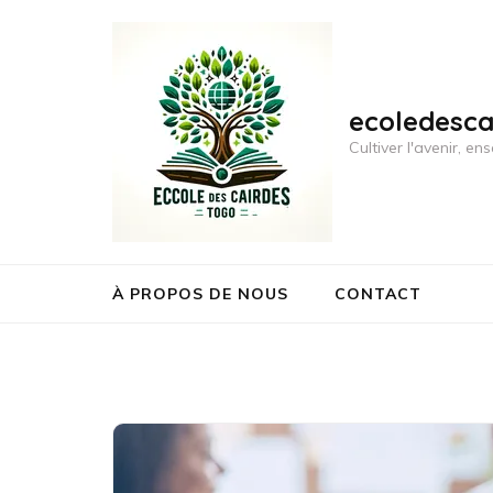
Aller
au
contenu
(Pressez
ecoledesc
Entrée)
Cultiver l'avenir, 
À PROPOS DE NOUS
CONTACT