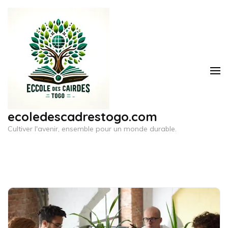
Aller
au
contenu
(Pressez
Entrée)
ecoledescadrestogo.com
Cultiver l'avenir, ensemble pour un monde durable.